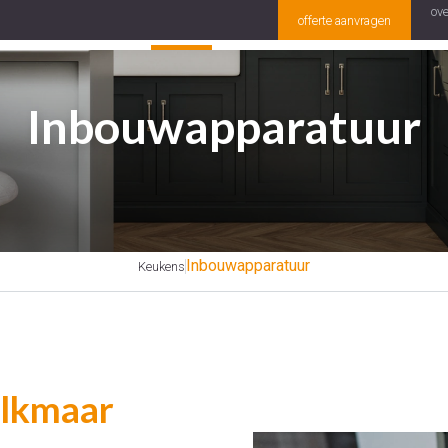
ove
offerte aanvragen
keukens
badkamers
vloerverwar
Inbouwapparatuur
Inbouwapparatuur
Keukens
lkmaar