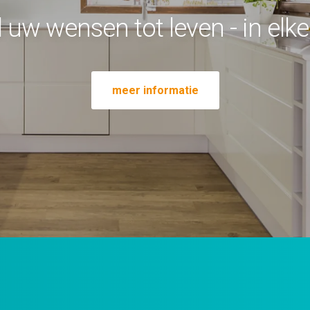
l uw wensen tot leven - in elk
meer informatie