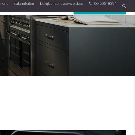
r ons
calamiteiten
bekijk onze reviews elders
06-50518394
ming
mechanische ventilatie
neem contact op